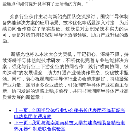
些痛点和如何提升良率有了更清晰的方向。”
众多行业伙伴主动与新韶光团队交流探讨，围绕半导体制
备热能解决方案的应用场景、技术优化等话题深入对接，为后
续协同合作奠定了坚实基础。这既是对新韶光技术实力的认
可，更是对我们持续深耕半导体热能领域、助力产业升级的激
励。
新韶光也将以本次大会为契机，牢记初心、深耕不辍，持
续深耕半导体热能技术研发，不断优化完善专业热能解决方
案，强化与行业上下游企业的协同合作，践行“横向协同、纵
向深耕”的发展理念，助力打通产业链协作壁垒、突破技术瓶
颈。同时，衷心祝愿湖南半导体行业协会越来越好，持续凝聚
产业力量、赋能更多企业成长，引领湖南半导体产业在自主创
新、协同发展的道路上稳步前行，共同书写湖南半导体产业高
质量发展的新篇章！
上一页
: 全国半导体行业协会秘书长代表团莅临新韶光
电热集团参观考察
下一页
: 我司与湖南湖南科技大学共建高端装备精密电
热元器件制造联合实验室