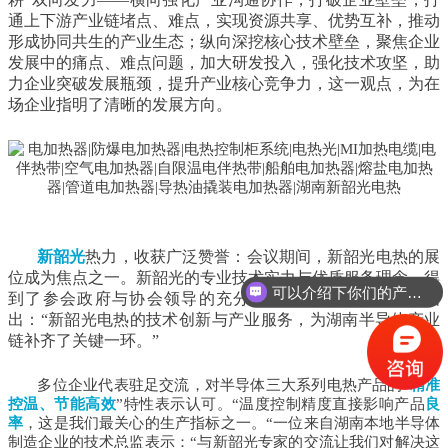
通上下游产业链堵点、难点，实现资源共享、优势互补，推动
形成协同共生的产业生态；纵向深挖核心技术壁垒，聚焦企业
发展中的痛点、难点问题，加大研发投入，强化技术攻坚，助
力企业突破发展瓶颈，提升产业核心竞争力，这一观点，为在
场企业指明了清晰的发展方向。
新韶光
热力，收获广泛赞誉：会议期间，新韶光电热的展
位成为焦点之一。新韶光的专业技术实力与优质服务理念，得
可以介绍下你们的产品么？
到了参会政府与协会领导的充分支持与肯定，协会领导指
出：“新韶光电热的技术创新与产业服务，为湖南半导体产业
链补齐了关键一环。”
多位企业代表驻足交流，对半导体三大系列电热产品的“
精准
控温、节能高效
”特性表示认可。“温度控制精度直接影响产品
良
率
，这是我们最关心的生产指标之一。“一位来自湖南本地半导体
制造企业的技术总监表示：“与新韶光专家的交流让我们对解决这