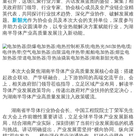
重召开，这场汇聚行业力量、共话发展蓝图的盛会，聚集了相
关政府部门领导、行业专家、协会核心成员及全产业链企业精
英代表，共同探讨行业技术趋势、深化产业协作、破解发展难
题。
新韶光
作为协会会员及本次大会的支持单位，深度参与
并助力会议圆满举办，以专业热能解决方案赋能行业，为湖
南半导体产业高质量发展注入新动能。
本次大会聚焦湖南半导体产业高质量发展核心命题：搭建
起政企联动、产学研融合、上下游协同的高端交流平台。会
上，相关政府部门领导莅临指导，立足区域产业布局，解读半
导体产业发展政策导向，传递出政府对产业扶持的坚定决心，
为湖南半导体产业高质量发展注入政策暖流。
湖南省半导体行业协会会长、中国工程院院士丁荣军先生
在大会上作前瞻性重要讲话，立足全球半导体产业发展新格
局，结合湖南产业实际，深刻剖析了当前行业发展面临的机遇
与挑战。讲话明确提出，产业发展需坚持“横向协同、纵向深
耕”双向发力——横向强化产业沟通协作，打破企业壁垒，打